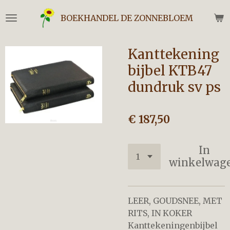
Ga
BOEKHANDEL DE ZONNEBLOEM
direct
naar
de
Kanttekening
hoofdinhoud
bijbel KTB47
dundruk sv ps
€ 187,50
In
winkelwag
LEER, GOUDSNEE, MET
RITS, IN KOKER
Kanttekeningenbijbel