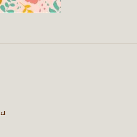
nnebloem
nl