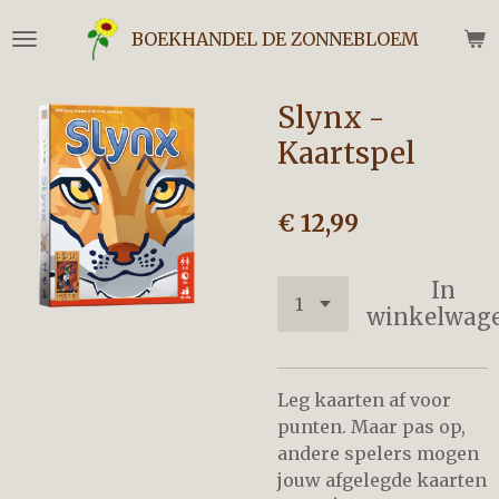
Ga
BOEKHANDEL DE ZONNEBLOEM
direct
naar
de
Slynx -
hoofdinhoud
Kaartspel
€ 12,99
In
winkelwag
Leg kaarten af voor
punten. Maar pas op,
andere spelers mogen
jouw afgelegde kaarten