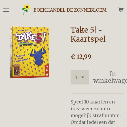
Ga
BOEKHANDEL DE ZONNEBLOEM
direct
naar
de
Take 5! -
hoofdinhoud
Kaartspel
€ 12,99
In
winkelwag
Speel 10 kaarten en
incasseer zo min
mogelijk strafpunten.
Omdat iedereen dat