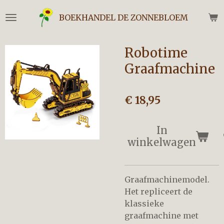
Ga
BOEKHANDEL DE ZONNEBLOEM
direct
naar
de
Robotime
hoofdinhoud
Graafmachine
€ 18,95
In
winkelwagen
Graafmachinemodel.
Het repliceert de
klassieke
graafmachine met