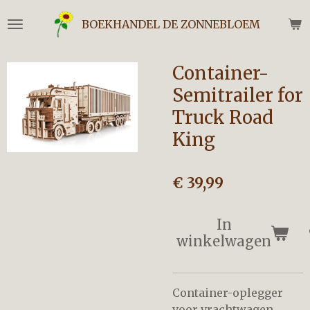
Ga
BOEKHANDEL DE ZONNEBLOEM
direct
naar
de
Container-
hoofdinhoud
Semitrailer for
Truck Road
King
€ 39,99
In
winkelwagen
Container-oplegger
voor vrachtwagen