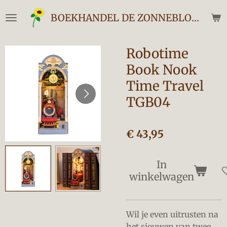
Ga
BOEKHANDEL DE ZONNEBLOEM
direct
naar
de
Robotime
hoofdinhoud
Book Nook
Time Travel
TGB04
€ 43,95
In
winkelwagen
Wil je even uitrusten na
het sjouwen van twee