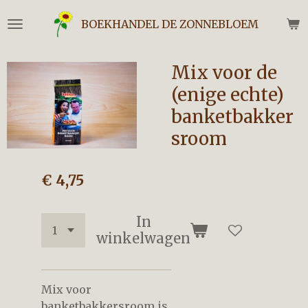
Ga
BOEKHANDEL DE ZONNEBLOEM
direct
naar
de
Mix voor de
hoofdinhoud
(enige echte)
banketbakker
sroom
€ 4,75
In
winkelwagen
Mix voor
banketbakkersroom is