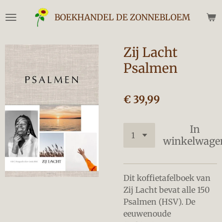
Ga
BOEKHANDEL DE ZONNEBLOEM
direct
naar
de
Zij Lacht
hoofdinhoud
Psalmen
€ 39,99
In
winkelwage
Dit koffietafelboek van
Zij Lacht bevat alle 150
Psalmen (HSV). De
eeuwenoude