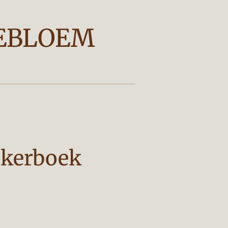
EBLOEM
ickerboek