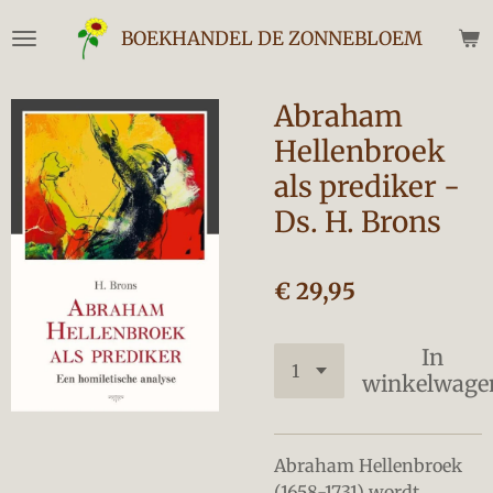
Ga
BOEKHANDEL DE ZONNEBLOEM
direct
naar
de
Abraham
hoofdinhoud
Hellenbroek
als prediker -
Ds. H. Brons
€ 29,95
In
winkelwage
Abraham Hellenbroek
(1658-1731) wordt