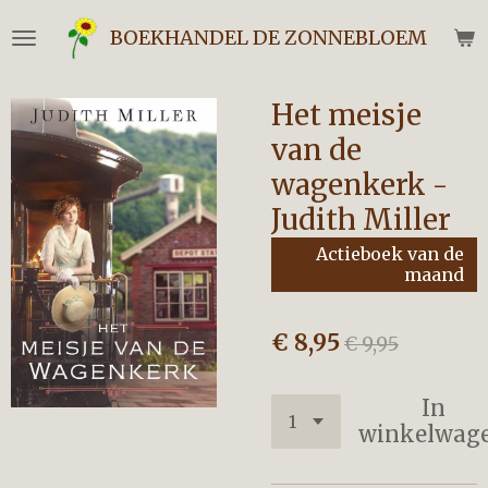
Ga
BOEKHANDEL DE ZONNEBLOEM
direct
naar
de
Het meisje
hoofdinhoud
van de
wagenkerk -
Judith Miller
Actieboek van de
maand
€ 8,95
€ 9,95
In
winkelwag