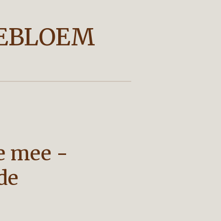
EBLOEM
e mee -
de