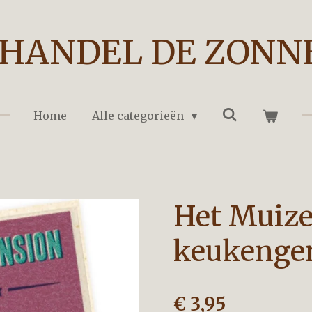
HANDEL DE ZONN
Home
Alle categorieën
Het Muize
keukenger
€ 3,95