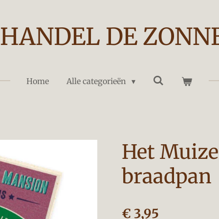
HANDEL DE ZONN
Home
Alle categorieën
Het Muize
braadpan
€ 3,95