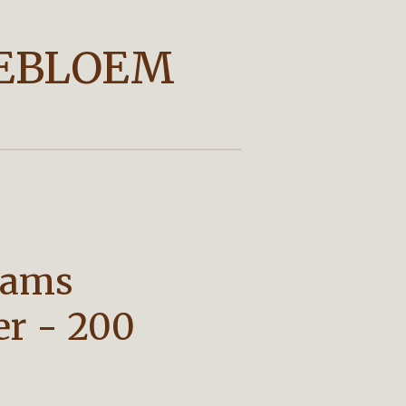
EBLOEM
Sams
r - 200