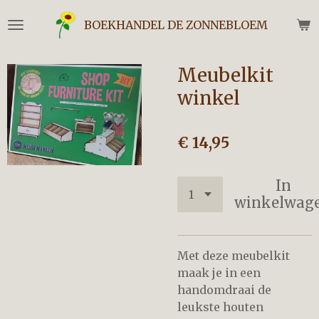
Ga
BOEKHANDEL DE ZONNEBLOEM
direct
naar
de
Meubelkit
hoofdinhoud
winkel
€ 14,95
In
winkelwag
Met deze meubelkit
maak je in een
handomdraai de
leukste houten