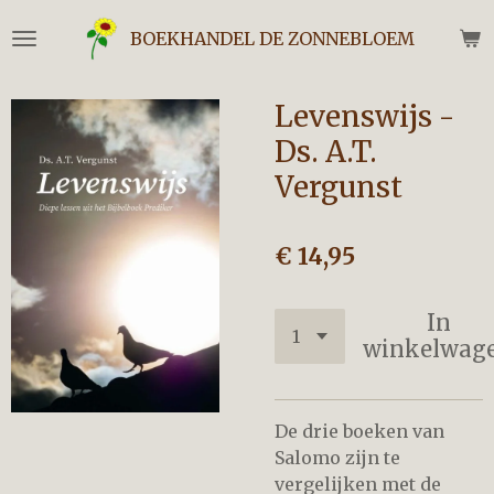
Ga
BOEKHANDEL DE ZONNEBLOEM
direct
naar
de
Levenswijs -
hoofdinhoud
Ds. A.T.
Vergunst
€ 14,95
In
winkelwag
De drie boeken van
Salomo zijn te
vergelijken met de