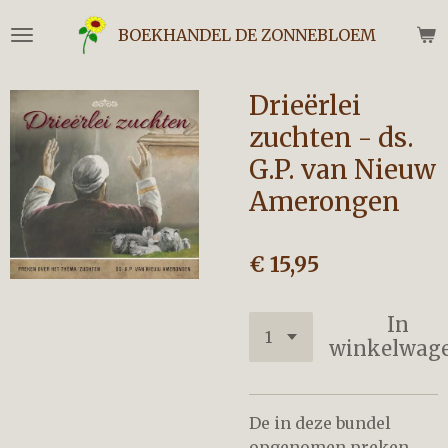
Ga
BOEKHANDEL DE ZONNEBLOEM
direct
naar
de
Drieërlei
hoofdinhoud
zuchten - ds.
G.P. van Nieuw
Amerongen
€ 15,95
In
winkelwag
De in deze bundel
opgenomen preken