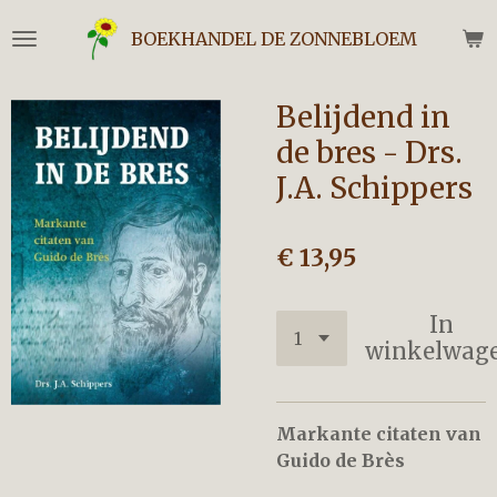
Ga
BOEKHANDEL DE ZONNEBLOEM
direct
naar
de
Belijdend in
hoofdinhoud
de bres - Drs.
J.A. Schippers
€ 13,95
In
winkelwag
Markante citaten van
Guido de Brès